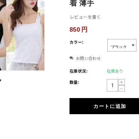
着 薄手
レビューを書く
850
円
カラー:
お問い合わせ
在庫状況:
在庫あり
+
数量:
−
カートに追加